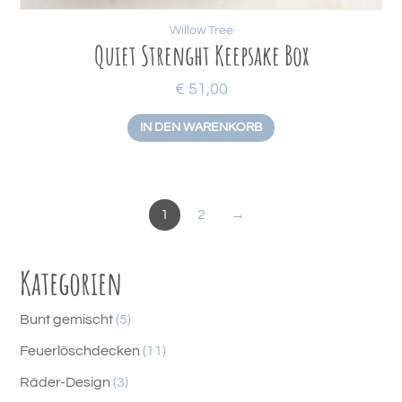
Willow Tree
Quiet Strenght Keepsake Box
€
51,00
IN DEN WARENKORB
1
2
→
Kategorien
5
Bunt gemischt
5
P
1
Feuerlöschdecken
11
r
1
3
Räder-Design
3
o
P