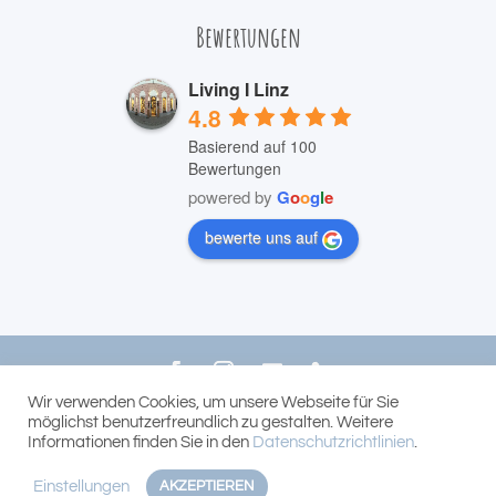
Bewertungen
Living I Linz
4.8
Basierend auf 100
Bewertungen
powered by
G
o
o
g
l
e
bewerte uns auf
Wir verwenden Cookies, um unsere Webseite für Sie
© 2022 LIVING Bernhard Reichhart
möglichst benutzerfreundlich zu gestalten. Weitere
Informationen finden Sie in den
Datenschutzrichtlinien
.
Einstellungen
AKZEPTIEREN



