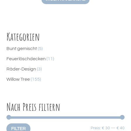
Kategorien
5
Bunt gemischt
5
P
1
Feuerlöschdecken
11
r
1
3
Räder-Design
3
o
P
P
1
Willow Tree
155
d
r
r
5
u
o
o
5
k
d
d
Nach Preis filtern
P
t
u
u
r
e
k
k
o
t
t
d
Min
Max
Preis:
€ 30
—
€ 40
FILTER
e