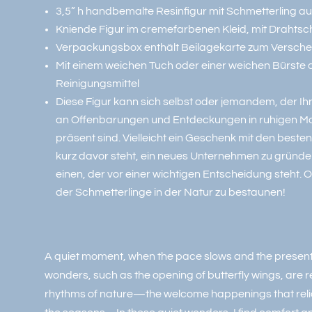
3,5” h handbemalte Resinfigur mit Schmetterling au
Kniende Figur im cremefarbenen Kleid, mit Drahts
Verpackungsbox enthält Beilagekarte zum Versch
Mit einem weichen Tuch oder einer weichen Bürste
Reinigungsmittel
Diese Figur kann sich selbst oder jemandem, der Ihn
an Offenbarungen und Entdeckungen in ruhigen Mome
präsent sind. Vielleicht ein Geschenk mit den best
kurz davor steht, ein neues Unternehmen zu gründen
einen, der vor einer wichtigen Entscheidung steht.
der Schmetterlinge in der Natur zu bestaunen!
A quiet moment, when the pace slows and the present 
wonders, such as the opening of butterfly wings, are re
rhythms of nature—the welcome happenings that relia