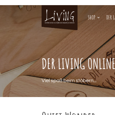
SHOP
DER 
DER LIVING ONLIN
Viel spaß beim stöbern...