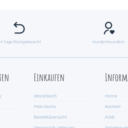
4 Tage Rückgaberecht
Kundenfreundlich
ten
Einkaufen
Inform
:
Warenkorb
Home
Mein Konto
Kontakt
Bestellübersicht
AGB
Versand & Lieferung
Impressu