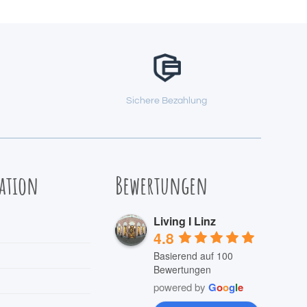
Sichere Bezahlung
ation
Bewertungen
Living I Linz
4.8
Basierend auf 100
Bewertungen
powered by
G
o
o
g
l
e
m