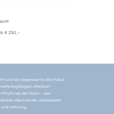
echt
b € 250 ,-
amt und die Gegenwart in den Fokus
metterlingsflügeln offenbart
r Rhythmen der Natur – den
klischen Wechsel der Jahreszeiten
t und Hoffnung.