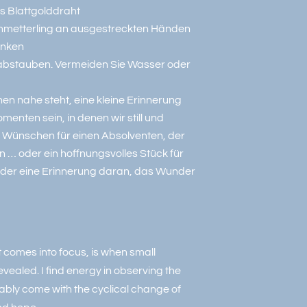
s Blattgolddraht
chmetterling an ausgestreckten Händen
enken
 abstauben. Vermeiden Sie Wasser oder
en nahe steht, eine kleine Erinnerung
nten sein, in denen wir still und
en Wünschen für einen Absolventen, der
 … oder ein hoffnungsvolles Stück für
 Oder eine Erinnerung daran, das Wunder
comes into focus, is when small
vealed. I find energy in observing the
bly come with the cyclical change of