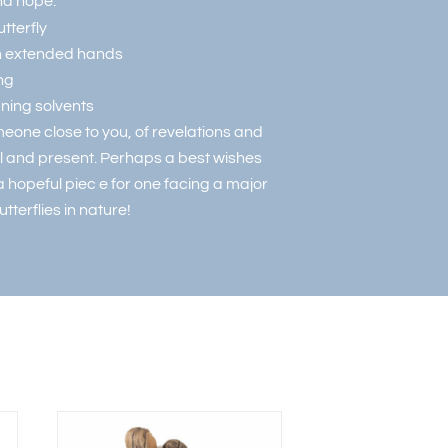
nd hope.
tterfly
 on extended hands
ng
aning solvents
omeone close to you, of revelations and
ll and present. Perhaps a best wishes
a hopeful piec e for one facing a major
tterflies in nature!