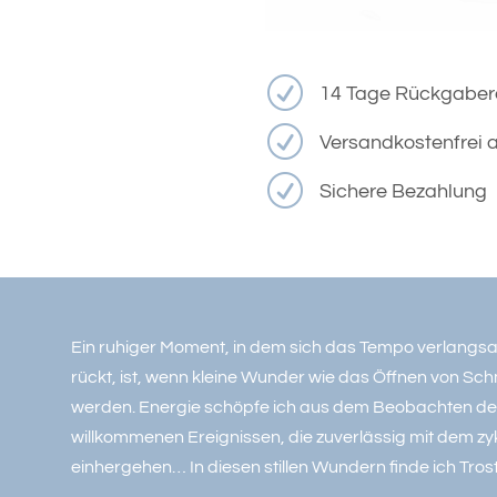
R
14 Tage Rückgaber
R
Versandkostenfrei a
R
Sichere Bezahlung
Ein ruhiger Moment, in dem sich das Tempo verlangs
rückt, ist, wenn kleine Wunder wie das Öffnen von Sch
werden.
Energie schöpfe ich aus dem Beobachten de
willkommenen Ereignissen, die zuverlässig mit dem zy
einhergehen… In diesen stillen Wundern finde ich Tros