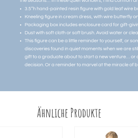
the seasons… In these quiet wonders, I find comfort a
3.5”h hand-painted resin figure with gold leaf wire bu
Kneeling figure in cream dress, with wire butterfly
Packaging box includes enclosure card for gift-givi
Dust with soft cloth or soft brush. Avoid water or cle
This figure can be a little reminder to yourself, or s
discoveries found in quiet moments when we are sti
gift to a graduate about to start a new venture… or 
decision. Or a reminder to marvel at the miracle of bu
Ähnliche Produkte