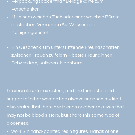
Verpackungsbox enthält Beilagekarte zum
Verschenken
Mit einem weichen Tuch oder einer weichen Bürste
abstauben. Vermeiden Sie Wasser oder
Reinigungsmittel
Ein Geschenk, um unterstützende Freundschaften
zwischen Frauen zu feiern – beste Freundinnen,
Schwestern, Kollegen, Nachbarn.
I’m very close to my sisters, and the friendship and
support of other women has always enriched my life. I
also realize that there are friends or other relatives that
may not be blood sisters, but share this same type of
closeness.
wo 4.5”h hand-painted resin figures. Hands of one