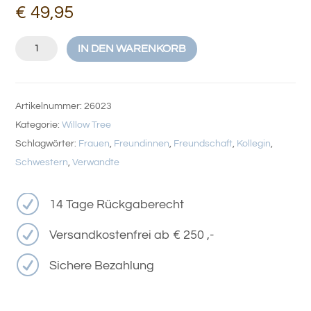
€
49,95
Sisters
IN DEN WARENKORB
by
Heart
Menge
Artikelnummer:
26023
Kategorie:
Willow Tree
Schlagwörter:
Frauen
,
Freundinnen
,
Freundschaft
,
Kollegin
,
Schwestern
,
Verwandte
R
14 Tage Rückgaberecht
R
Versandkostenfrei ab € 250 ,-
R
Sichere Bezahlung