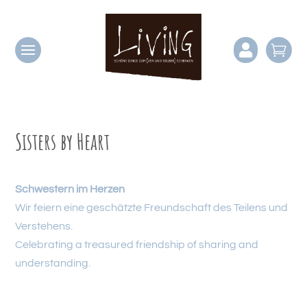


Sisters by Heart
Schwestern im Herzen
Wir feiern eine geschätzte Freundschaft des Teilens und
Verstehens.
Celebrating a treasured friendship of sharing and
understanding.